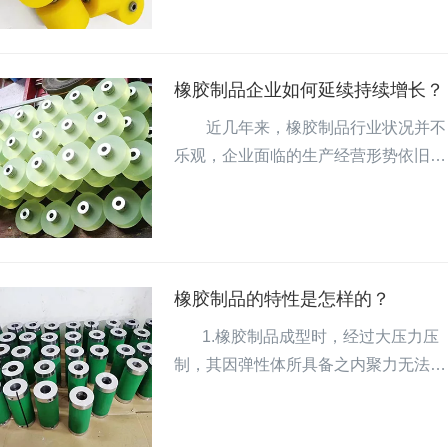
料。那么究竟是什么原因导致橡胶密封
圈变形呢？主要有以下几点：      1.中
水平压力是橡胶密封圈永久性形变的关
橡胶制品企业如何延续持续增长？
键缘故      与所述2个要素对比，物质工
        近几年来，橡胶制品行业状况并不
作压力对橡胶o型圈的形变危害更高，
乐观，企业面临的生产经营形势依旧严
是在全部工作状况下造成 橡胶o型圈形
峻。不过，也不是毫无机会。我国正不
变的最普遍状况。伴随着当代液压控制
断加大对铁路、能源、基础实施等投
阀的发展趋势，液压...
入，橡胶制品行业仍有不小的增长空
间。　　整体来说，在经济新常态下，
橡胶制品面临的不确定因素增加，未来
橡胶制品的特性是怎样的？
要从多个方面切入，确实提高自身综合
       1.橡胶制品成型时，经过大压力压
竞争力，在做专、做强方面下功夫。具
制，其因弹性体所具备之内聚力无法消
体来说，橡胶制品企业首先要加强品牌
除，在成型离模时，往往产生极不稳定
培育，树立品牌意识，持续加强自主产
的收缩（橡胶的收缩率，因胶种不同而
品的研发，推...
有差异） ，必需经过一段时间后，才